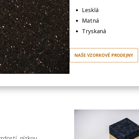
Lesklá
Matná
Tryskaná
NAŠE VZORKOVÉ PRODEJNY
rdostí, nízkou