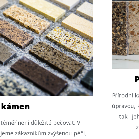
Přírodní 
o kámen
úpravou, k
tak i j
 téměř není důležité pečovat. V
z
ujeme zákazníkům zvýšenou péči,