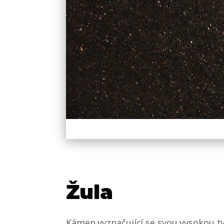
Žula
Kámen vyznačující se svou vysokou tv