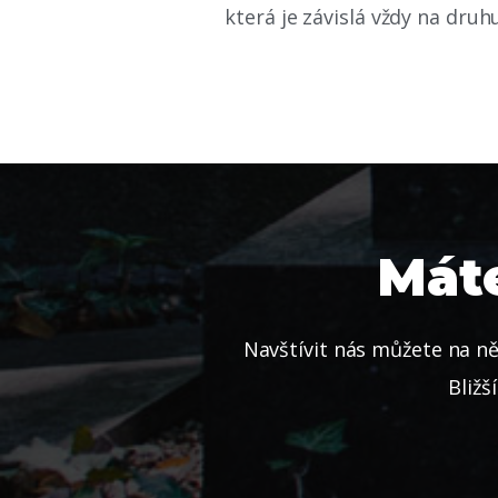
která je závislá vždy na dru
Máte
Navštívit nás můžete na ně
Bližš