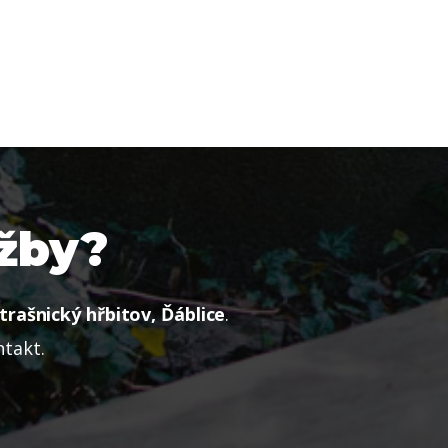
užby?
trašnický hřbitov, Ďáblice
.
ntakt.