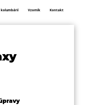
 kolumbárií
Vzorník
Kontakt
axy
úpravy