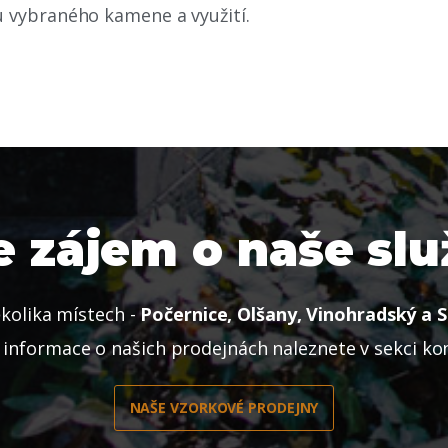
hu vybraného kamene a využití.
 zájem o naše sl
kolika místech -
Počernice, Olšany, Vinohradský a S
í informace o našich prodejnách naleznete v sekci ko
NAŠE VZORKOVÉ PRODEJNY