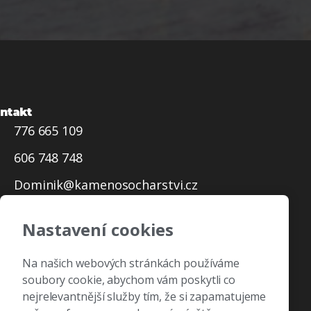
ntakt
776 665 109
606 748 748
Dominik@kamenosocharstvi.cz
Nastavení cookies
Zpracování osobních dat
Na našich webových stránkách používáme
soubory cookie, abychom vám poskytli co
nejrelevantnější služby tím, že si zapamatujeme