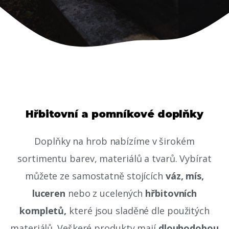
Hřbitovní a pomníkové doplňky
Doplňky na hrob nabízíme v širokém
sortimentu barev, materiálů a tvarů. Vybírat
můžete ze samostatně stojících
váz, mís,
luceren
nebo z ucelených
hřbitovních
kompletů,
které jsou sladěné dle použitých
materiálů. Veškeré produkty mají
dlouhodobou