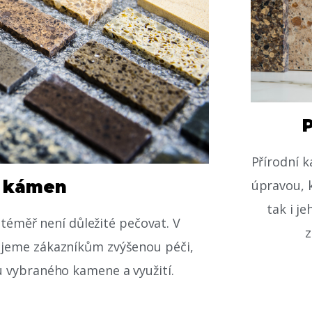
Přírodní 
o kámen
úpravou, k
tak i j
 téměř není důležité pečovat. V
z
ujeme zákazníkům zvýšenou péči,
hu vybraného kamene a využití.