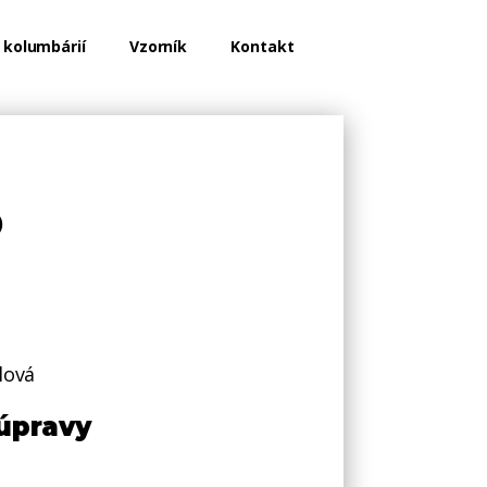
 kolumbárií
Vzorník
Kontakt
o
lová
úpravy