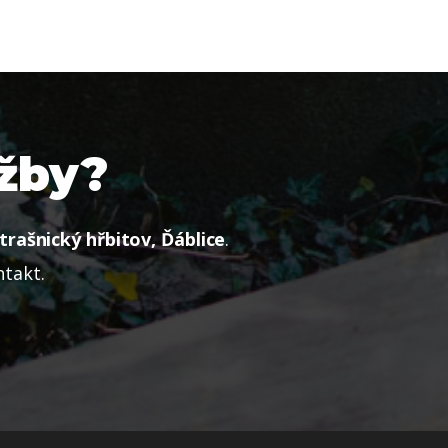
užby?
trašnický hřbitov, Ďáblice
.
ntakt.