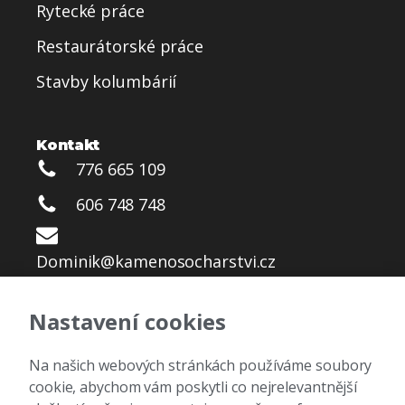
Rytecké práce
Restaurátorské práce
Stavby kolumbárií
Kontakt
776 665 109
606 748 748
Dominik@kamenosocharstvi.cz
Nastavení cookies
Zpracování osobních dat
Na našich webových stránkách používáme soubory
cookie, abychom vám poskytli co nejrelevantnější