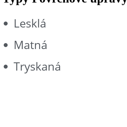
Lesklá
Matná
Tryskaná
traditionrolex.com
Star galaxy