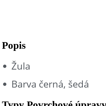
Syenit
Popis
Žula
Barva černá, šedá
Typy Povrchové úprav