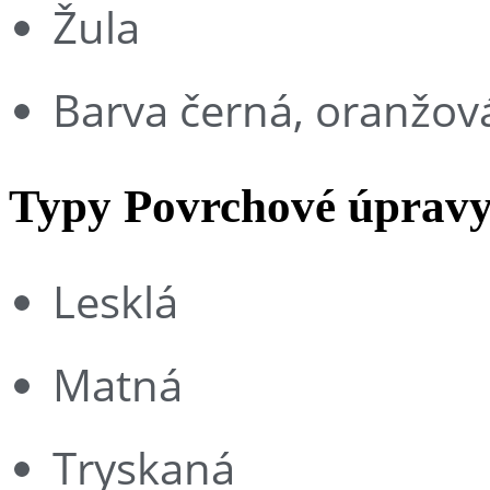
Žula
Barva černá, oranžov
Typy Povrchové úprav
Lesklá
Matná
Tryskaná