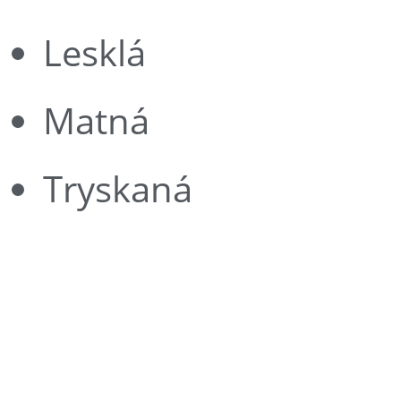
Lesklá
Matná
Tryskaná
Supreme black